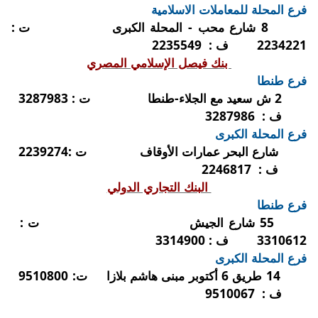
فرع المحلة للمعاملات الاسلامية
8 شارع محب - المحلة الكبرى
ت :
2234221
ف :
2235549
بنك فيصل الإسلامي المصري
فرع طنطا
2 ش سعيد مع الجلاء-طنطا
ت :
3287983
ف :
3287986
فرع المحلة الكبرى
شارع البحر عمارات الأوقاف
ت :2239274
ف :
2246817
البنك التجاري الدولي
فرع طنطا
55 شارع الجيش
ت :
3310612
ف :
3314900
فرع المحلة الكبرى
14 طريق 6 أكتوبر مبنى هاشم بلازا
ت: 9510800
ف :
9510067