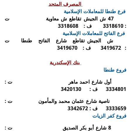
المصرف المتحد
فرع طنطا للمعاملات الإسلامية
47 ش الجيش تقاطع ش معاوية
ت
:
3318610
ف :
3318608
فرع الفاتح للمعاملات الإسلامية
ش
الجيش تقاطع
شارع
الفاتح
طنطا
ت
:
3419672
ف :
3419670
بنك الإسكندرية
فروع طنطا
أول شارع احمد ماهر
ت :
3334801
ف :
3420130
ناصية شارع عثمان محمد والمأمون
ت :
3333659
ف : 3342672
فروع كفر الزيات
8 شارع أبو بكر الصديق
ت :