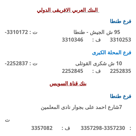
البنك العربي الافريقى الدولي
فرع طنطا
95 ش الجيش - طنطا
ت : 3310172-
3310253
ف :
3310346
فرع المحلة الكبرى
10 ش شكرى القوتلى
ت : 2252837-
2252835
ف :
2252845
بنك قناة السويس
فرع طنطا
7شارع احمد على بجوار نادى المعلمين
ت
:
3357230-3357298
ف :
3357082