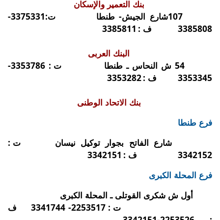
بنك التعمير والإسكان
107شارع الجيش- طنطا
ت:3375331-
3385808
ف :
3385811
البنك العربى
54 ش النحاس ـ طنطا
ت : 3353786-
3353345
ف :
3353282
بنك الاتحاد الوطنى
فرع طنطا
شارع الفاتح بجوار توكيل نيسان
ت :
3342152
ف :
3342151
فرع المحلة الكبرى
أول ش شكرى القوتلى ـ المحلة الكبرى
ت : 2253517- 3341744
ف
2253526-3342151
: